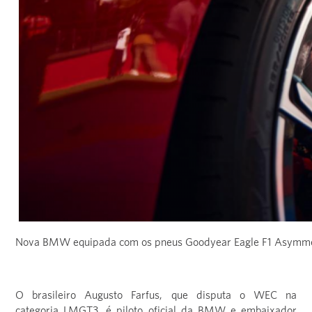
Nova BMW equipada com os pneus Goodyear Eagle F1 Asymmetr
O brasileiro Augusto Farfus, que disputa o WEC na
categoria LMGT3, é piloto oficial da BMW e embaixador