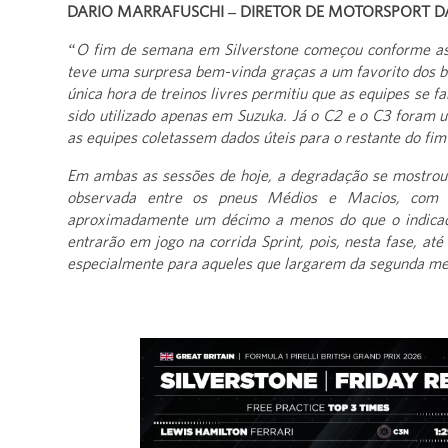
DARIO MARRAFUSCHI – DIRETOR DE MOTORSPORT DA 
“O fim de semana em Silverstone começou conforme as e
teve uma surpresa bem-vinda graças a um favorito dos bri
única hora de treinos livres permitiu que as equipes se 
sido utilizado apenas em Suzuka. Já o C2 e o C3 foram u
as equipes coletassem dados úteis para o restante do fi
Em ambas as sessões de hoje, a degradação se mostrou d
observada entre os pneus Médios e Macios, com ca
aproximadamente um décimo a menos do que o indicado
entrarão em jogo na corrida Sprint, pois, nesta fase, a
especialmente para aqueles que largarem da segunda me