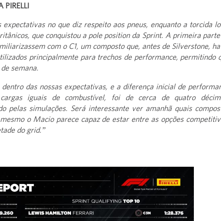
PIRELLI
xpectativas no que diz respeito aos pneus, enquanto a torcida lo
tânicos, que conquistou a pole position da Sprint. A primeira parte
familiarizassem com o C1, um composto que, antes de Silverstone, ha
tilizados principalmente para trechos de performance, permitindo 
m de semana.
entro das nossas expectativas, e a diferença inicial de performa
rgas iguais de combustível, foi de cerca de quatro décim
 pelas simulações. Será interessante ver amanhã quais compos
té mesmo o Macio parece capaz de estar entre as opções competitiv
tade do grid.”