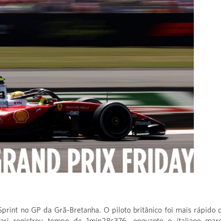
Sprint no GP da Grã-Bretanha. O piloto britânico foi mais rápido 
ari registrou tempo de 1min28s376, enquanto o italiano mar