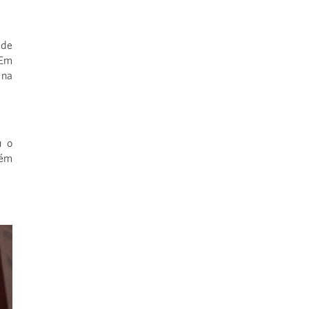
 de
 Em
 na
u o
bém