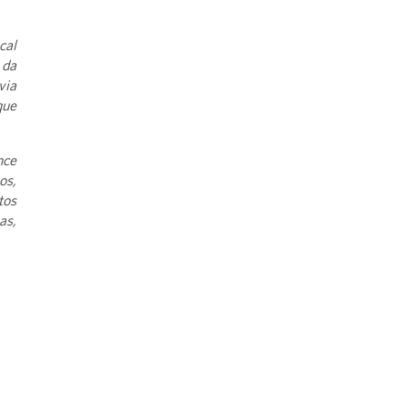
cal
 da
via
que
nce
os,
tos
as,