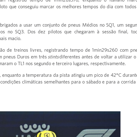
oto que conseguiu marcar os melhores tempos do dia com todos
 obrigados a usar um conjunto de pneus Médios no SQ1, um segu
s no SQ3. Dos dez pilotos que chegaram à sessão final, to
ais macio.
são de treinos livres, registrando tempo de 1min29s260 com pn
om pneus Duros em três
stints
diferentes antes de voltar a utilizar o
minaram o TL1 nos segundo e terceiro lugares, respectivamente.
enquanto a temperatura da pista atingiu um pico de 42°C durant
m condições climáticas semelhantes para o sábado e para a corrida