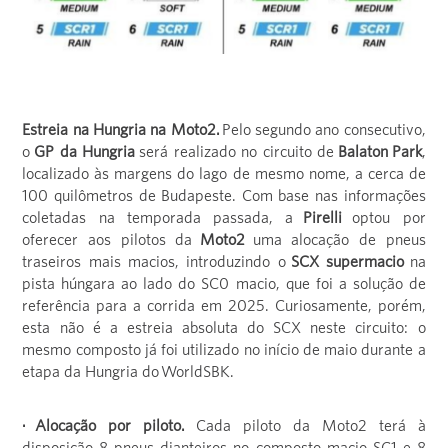
Estreia na Hungria na Moto2.
Pelo segundo ano consecutivo,
o
GP da Hungria
será realizado no circuito de
Balaton Park
,
localizado às margens do lago de mesmo nome, a cerca de
100 quilômetros de Budapeste. Com base nas informações
coletadas na temporada passada, a
Pirelli
optou por
oferecer aos pilotos da
Moto2
uma alocação de pneus
traseiros mais macios, introduzindo o
SCX supermacio
na
pista húngara ao lado do SC0 macio, que foi a solução de
referência para a corrida em 2025. Curiosamente, porém,
esta não é a estreia absoluta do SCX neste circuito: o
mesmo composto já foi utilizado no início de maio durante a
etapa da Hungria do WorldSBK.
· Alocação por piloto.
Cada piloto da Moto2 terá à
disposição 8 pneus dianteiros no composto macio SC1 e 8