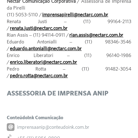
Néctar Comunicação Corporativa
/ Assessoria de Imprensa
da Pirelli
(11) 5053-5110 /
imprensapirelli@nectarc.com.br
Renata Justi – (11) 99164-2113
/
renata.justi@nectarc.com.br
Rian Assis – (11) 94114-0911 /
rian.assis@nectarc.com.br
Eduardo Antonialli – (11) 98346-3546
/
eduardo.antonialli@nectarc.com.br
Enrico Liberatori – (11) 96140-1986
/
enrico.liberatori@nectarc.com.br
Pedro Rotta – (11) 91482-3054
/
pedro.rotta@nectarc.com.br
ASSESSORIA DE IMPRENSA ANIP
ConteúdoInk Comunicação
imprensaanip@conteudoink.com.br